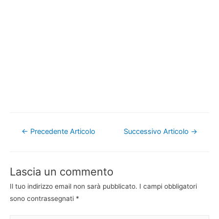
Navigazione
←
Precedente Articolo
Successivo Articolo
→
articoli
Lascia un commento
Il tuo indirizzo email non sarà pubblicato.
I campi obbligatori
sono contrassegnati
*