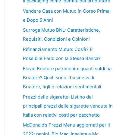
Il packaging come identità del produttore
Vendere Casa con Mutuo in Corso Prima
e Dopo 5 Anni
Surroga Mutuo BNL: Caratteristiche,
Requisiti, Condizioni e Opinioni
Rifinanziamento Mutuo: Cos’è? E’
Possibile Farlo con la Stessa Banca?
Flavio Briatore patrimonio: quanti soldi ha
Briatore? Quali sono i business di
Briatore, figli e relazioni sentimentali
Prezzi delle sigarette: Listino dei
principali prezzi delle sigarette vendute in
Italia con relativi costi per pacchetto
McDonald’s Prezzi Menu aggiornati per il
2022: panini, Big Mac, insalata e Mc