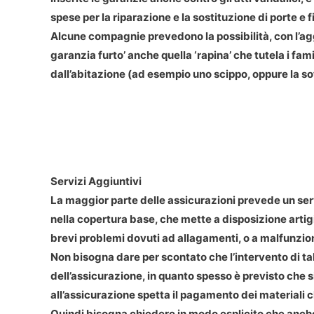
spese per la riparazione e la sostituzione di porte e 
Alcune compagnie prevedono la possibilità, con l’ag
garanzia furto’ anche quella ‘rapina’ che tutela i famil
dall’abitazione (ad esempio uno scippo, oppure la s
Servizi Aggiuntivi
La maggior parte delle assicurazioni prevede un ser
nella copertura base, che mette a disposizione artigia
brevi problemi dovuti ad allagamenti, o a malfunzio
Non bisogna dare per scontato che l’intervento di tal
dell’assicurazione, in quanto spesso è previsto che si
all’assicurazione spetta il pagamento dei materiali ch
Quindi bisogna chiedere in modo esplicito che anche g