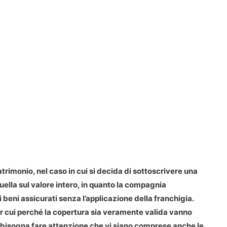
patrimonio, nel caso in cui si decida di sottoscrivere una
quella sul valore intero, in quanto la compagnia
i beni assicurati senza l’applicazione della franchigia.
per cui perché la copertura sia veramente valida vanno
 e bisogna fare attenzione che vi siano comprese anche le