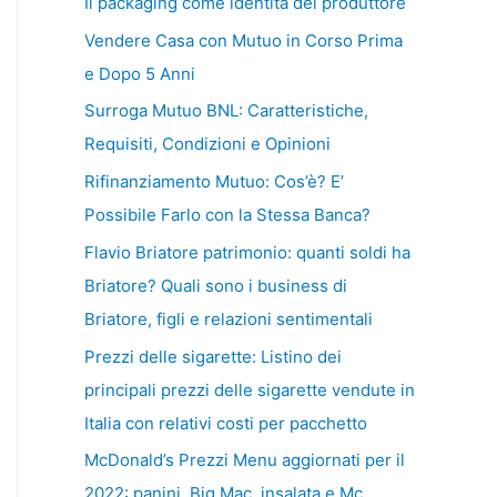
Il packaging come identità del produttore
Vendere Casa con Mutuo in Corso Prima
e Dopo 5 Anni
Surroga Mutuo BNL: Caratteristiche,
Requisiti, Condizioni e Opinioni
Rifinanziamento Mutuo: Cos’è? E’
Possibile Farlo con la Stessa Banca?
Flavio Briatore patrimonio: quanti soldi ha
Briatore? Quali sono i business di
Briatore, figli e relazioni sentimentali
Prezzi delle sigarette: Listino dei
principali prezzi delle sigarette vendute in
Italia con relativi costi per pacchetto
McDonald’s Prezzi Menu aggiornati per il
2022: panini, Big Mac, insalata e Mc