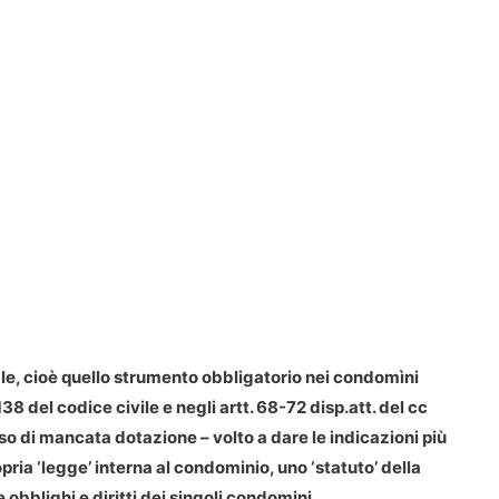
le
, cioè quello strumento obbligatorio nei condomìni
138 del codice civile e negli artt. 68-72 disp.att. del cc
so di mancata dotazione – volto a dare le indicazioni più
pria ‘legge’ interna al condominio, uno ‘statuto’ della
obblighi e diritti dei singoli condomini.