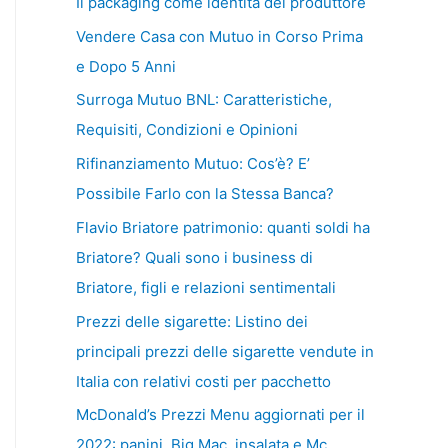
Il packaging come identità del produttore
Vendere Casa con Mutuo in Corso Prima
e Dopo 5 Anni
Surroga Mutuo BNL: Caratteristiche,
Requisiti, Condizioni e Opinioni
Rifinanziamento Mutuo: Cos’è? E’
Possibile Farlo con la Stessa Banca?
Flavio Briatore patrimonio: quanti soldi ha
Briatore? Quali sono i business di
Briatore, figli e relazioni sentimentali
Prezzi delle sigarette: Listino dei
principali prezzi delle sigarette vendute in
Italia con relativi costi per pacchetto
McDonald’s Prezzi Menu aggiornati per il
2022: panini, Big Mac, insalata e Mc