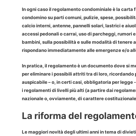
In ogni caso
il regolamento condominiale è la carta f
condomino
su parti comuni, pulizie, spese, possibilit
calcio interni, antenne, pannelli solari, lastrici e aiuo
accessi pedonali o carrai, uso di parcheggi, rumori e
bambini, sulla possibilità e sulle modalità di tenere 
rispondano immediatamente alle emergenze e/o alle
In pratica, il
regolamento
è un documento dove si met
per eliminare i possibili attriti tra di loro, ricorda
auspicabile – o, in certi casi, obbligatoria per legge
i regolamenti di livelli più alti (a partire dai regola
nazionale o, ovviamente, di carattere costituzionale
La riforma del regolamen
Le maggiori novità degli ultimi anni in tema di diviet