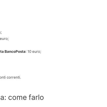
s;
 euro;
ta BancoPosta
: 10 euro;
onti correnti.
a: come farlo