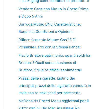
Il packaging come identità del produttore
Vendere Casa con Mutuo in Corso Prima
e Dopo 5 Anni
Surroga Mutuo BNL: Caratteristiche,
Requisiti, Condizioni e Opinioni
Rifinanziamento Mutuo: Cos’è? E’
Possibile Farlo con la Stessa Banca?
Flavio Briatore patrimonio: quanti soldi ha
Briatore? Quali sono i business di
Briatore, figli e relazioni sentimentali
Prezzi delle sigarette: Listino dei
principali prezzi delle sigarette vendute in
Italia con relativi costi per pacchetto
McDonald’s Prezzi Menu aggiornati per il
2022: panini, Big Mac, insalata e Mc