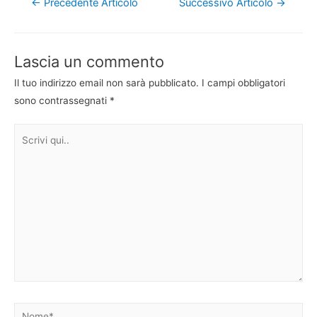
Navigazione
←
Precedente Articolo
Successivo Articolo
→
articoli
Lascia un commento
Il tuo indirizzo email non sarà pubblicato.
I campi obbligatori
sono contrassegnati
*
Scrivi
qui..
Nome*