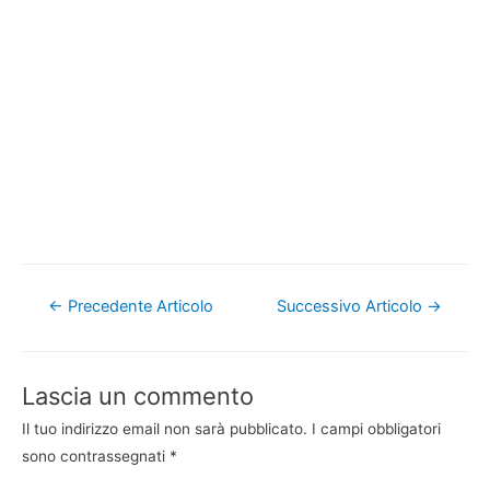
Navigazione
←
Precedente Articolo
Successivo Articolo
→
articoli
Lascia un commento
Il tuo indirizzo email non sarà pubblicato.
I campi obbligatori
sono contrassegnati
*