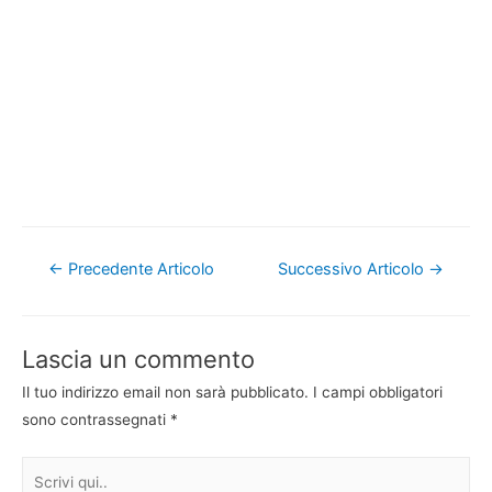
Navigazione
←
Precedente Articolo
Successivo Articolo
→
articoli
Lascia un commento
Il tuo indirizzo email non sarà pubblicato.
I campi obbligatori
sono contrassegnati
*
Scrivi