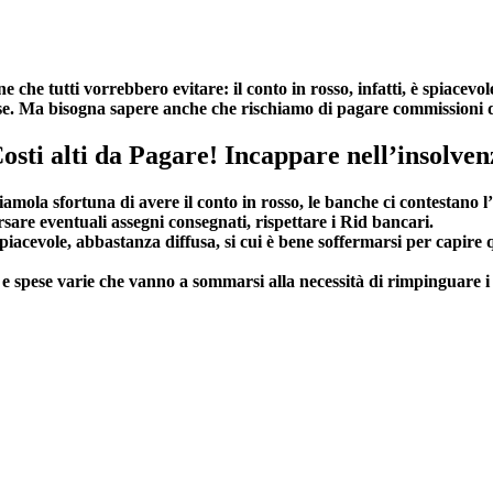
e che tutti vorrebbero evitare: il conto in rosso, infatti, è spiace
ese. Ma bisogna sapere anche che rischiamo di pagare commissioni 
osti alti da Pagare! Incappare nell’insolven
ola sfortuna di avere il conto in rosso, le banche ci contestano l’i
sare eventuali assegni consegnati, rispettare i Rid bancari.
spiacevole, abbastanza diffusa, si cui è bene soffermarsi per capire q
i e spese varie che vanno a sommarsi alla necessità di rimpinguare i 