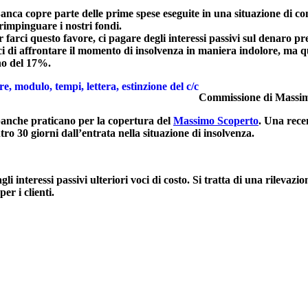
anca copre parte delle prime spese eseguite in una situazione di conto
rimpinguare i nostri fondi.
 farci questo favore, ci pagare degli interessi passivi sul denaro pr
i di affrontare il momento di insolvenza in maniera indolore, ma que
ino del 17%.
, modulo, tempi, lettera, estinzione del c/c
Commissione di Massi
banche praticano per la copertura del
Massimo Scoperto
. Una recen
ntro 30 giorni dall’entrata nella situazione di insolvenza.
nteressi passivi ulteriori voci di costo. Si tratta di una rilevazio
er i clienti.