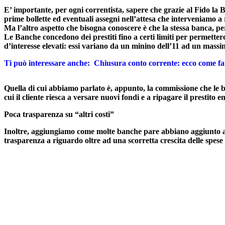
E’ importante, per ogni correntista, sapere che grazie al Fido la B
prime bollette ed eventuali assegni nell’attesa che interveniamo a 
Ma l’altro aspetto che bisogna conoscere è che la stessa banca, per
Le Banche concedono dei prestiti fino a certi limiti per permetterc
d’interesse elevati: essi variano da un minino dell’11 ad un mass
Ti può interessare anche:
Chiusura conto corrente: ecco come fare
Quella di cui abbiamo parlato è, appunto, la commissione che le 
cui il cliente riesca a versare nuovi fondi e a ripagare il prestito e
Poca trasparenza su “altri costi”
Inoltre, aggiungiamo come molte banche pare abbiano aggiunto agli i
trasparenza a riguardo oltre ad una scorretta crescita delle spese p