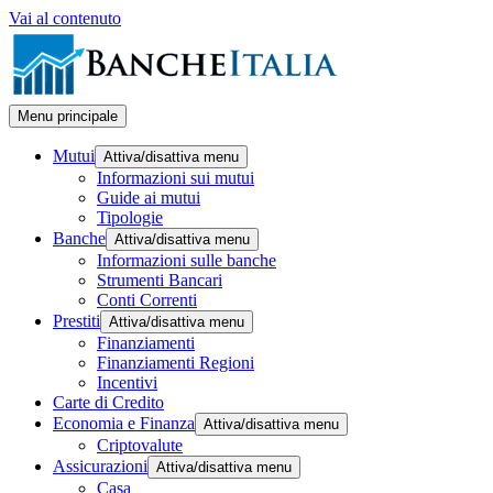
Vai al contenuto
Menu principale
Mutui
Attiva/disattiva menu
Informazioni sui mutui
Guide ai mutui
Tipologie
Banche
Attiva/disattiva menu
Informazioni sulle banche
Strumenti Bancari
Conti Correnti
Prestiti
Attiva/disattiva menu
Finanziamenti
Finanziamenti Regioni
Incentivi
Carte di Credito
Economia e Finanza
Attiva/disattiva menu
Criptovalute
Assicurazioni
Attiva/disattiva menu
Casa