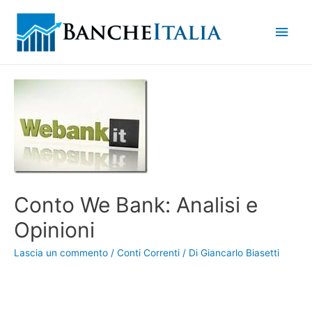
Men
princ
Conto We Bank: Analisi e
Opinioni
Lascia un commento
/
Conti Correnti
/ Di
Giancarlo Biasetti