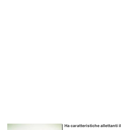
Ha caratteristiche allettanti il