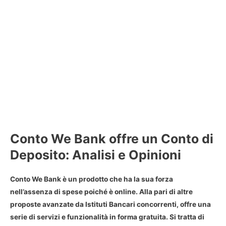
Conto We Bank offre un Conto di
Deposito: Analisi e Opinioni
Conto We Bank è un prodotto che ha la sua forza
nell’assenza di spese poiché è online. Alla pari di altre
proposte avanzate da Istituti Bancari concorrenti, offre una
serie di servizi e funzionalità in forma gratuita. Si tratta di