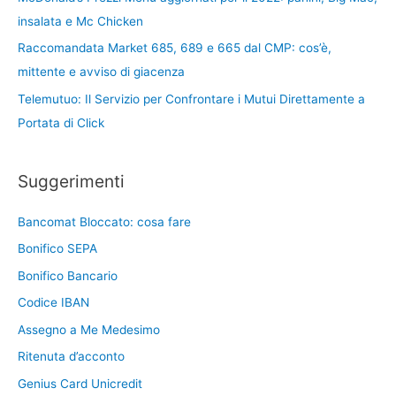
insalata e Mc Chicken
Raccomandata Market 685, 689 e 665 dal CMP: cos’è,
mittente e avviso di giacenza
Telemutuo: Il Servizio per Confrontare i Mutui Direttamente a
Portata di Click
Suggerimenti
Bancomat Bloccato: cosa fare
Bonifico SEPA
Bonifico Bancario
Codice IBAN
Assegno a Me Medesimo
Ritenuta d’acconto
Genius Card Unicredit