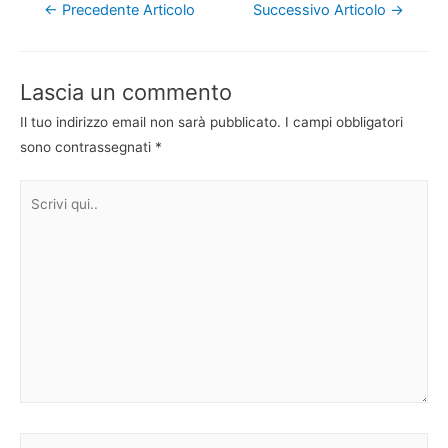
Navigazione
←
Precedente Articolo
Successivo Articolo
→
articoli
Lascia un commento
Il tuo indirizzo email non sarà pubblicato.
I campi obbligatori
sono contrassegnati
*
Scrivi
qui..
Nome*