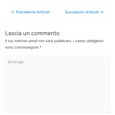
Navigazione
←
Precedente Articolo
Successivo Articolo
→
articoli
Lascia un commento
Il tuo indirizzo email non sarà pubblicato.
I campi obbligatori
sono contrassegnati
*
Scrivi
qui..