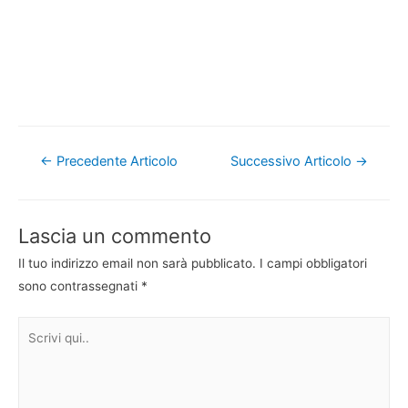
Navigazione
←
Precedente Articolo
Successivo Articolo
→
articoli
Lascia un commento
Il tuo indirizzo email non sarà pubblicato.
I campi obbligatori
sono contrassegnati
*
Scrivi
qui..