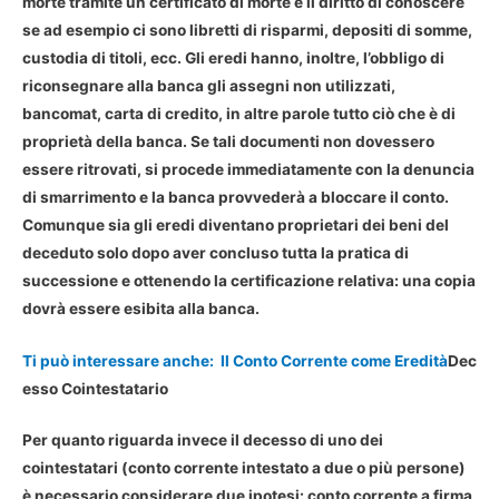
morte tramite un certificato di morte e il diritto di conoscere
se ad esempio ci sono libretti di risparmi, depositi di somme,
custodia di titoli, ecc. Gli eredi hanno, inoltre, l’obbligo di
riconsegnare alla banca gli assegni non utilizzati,
bancomat, carta di credito, in altre parole tutto ciò che è di
proprietà della banca. Se tali documenti non dovessero
essere ritrovati, si procede immediatamente con la denuncia
di smarrimento e la banca provvederà a bloccare il conto.
Comunque sia gli eredi diventano proprietari dei beni del
deceduto solo dopo aver concluso tutta la pratica di
successione e ottenendo la certificazione relativa: una copia
dovrà essere esibita alla banca.
Ti può interessare anche:
Il Conto Corrente come Eredità
Dec
esso Cointestatario
Per quanto riguarda invece il decesso di uno dei
cointestatari (conto corrente intestato a due o più persone)
è necessario considerare due ipotesi: conto corrente a firma