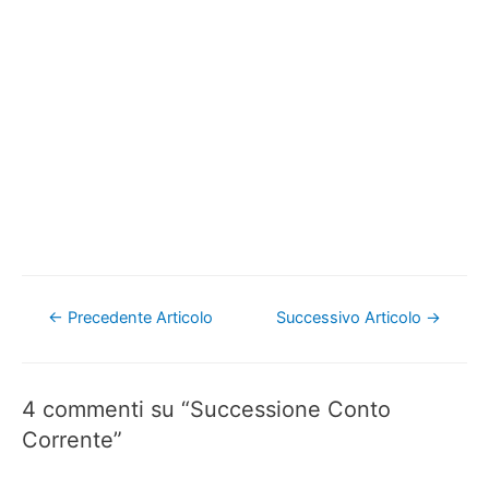
Navigazione
←
Precedente Articolo
Successivo Articolo
→
articoli
4 commenti su “Successione Conto
Corrente”