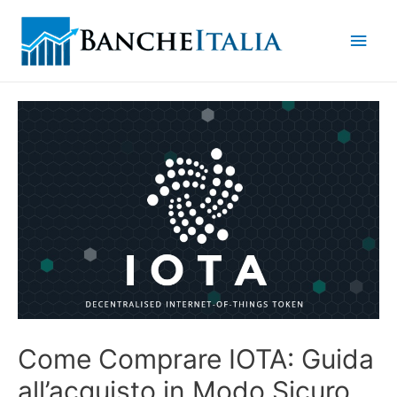
Men
princ
Come Comprare IOTA: Guida
all’acquisto in Modo Sicuro