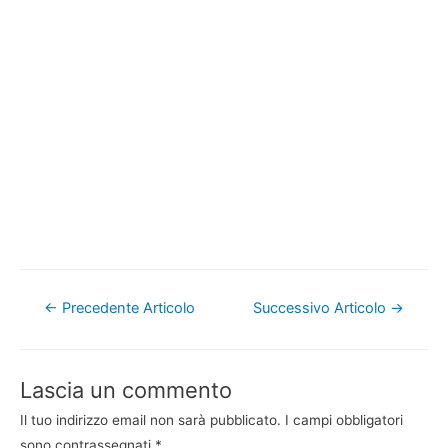
Navigazione
←
Precedente Articolo
Successivo Articolo
→
articoli
Lascia un commento
Il tuo indirizzo email non sarà pubblicato.
I campi obbligatori
sono contrassegnati
*