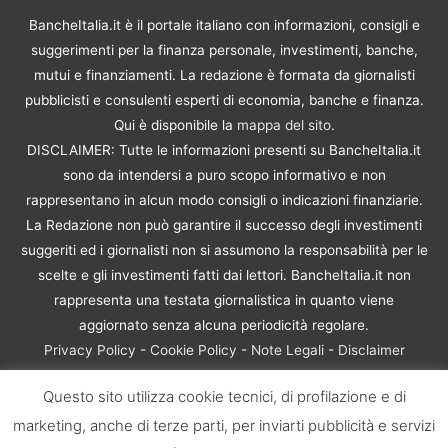
BancheItalia.it è il portale italiano con informazioni, consigli e
suggerimenti per la finanza personale, investimenti, banche,
mutui e finanziamenti. La redazione è formata da giornalisti
pubblicisti e consulenti esperti di economia, banche e finanza.
Qui è disponibile la
mappa del sito
.
DISCLAIMER: Tutte le informazioni presenti su BancheItalia.it
sono da intendersi a puro scopo informativo e non
rappresentano in alcun modo consigli o indicazioni finanziarie.
La Redazione non può garantire il successo degli investimenti
suggeriti ed i giornalisti non si assumono la responsabilità per le
scelte e gli investimenti fatti dai lettori. BancheItalia.it non
rappresenta una testata giornalistica in quanto viene
aggiornato senza alcuna periodicità regolare.
Privacy Policy
-
Cookie Policy
-
Note Legali
-
Disclaimer
Rischio Investimenti
Questo sito utilizza cookie tecnici, di profilazione e di
BancheItalia.it Copyright © 2021. Tutti i diritti sono riservati. |
marketing, anche di terze parti, per inviarti pubblicità e servizi
P.IVA 10673901004 | Contenuti di proprietà di BancheItalia.it: