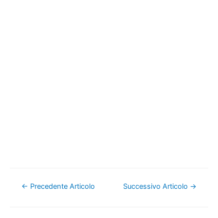
Navigazione
←
Precedente Articolo
Successivo Articolo
→
articoli