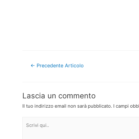
Navigazione
←
Precedente Articolo
articoli
Lascia un commento
Il tuo indirizzo email non sarà pubblicato.
I campi obb
Scrivi
qui..