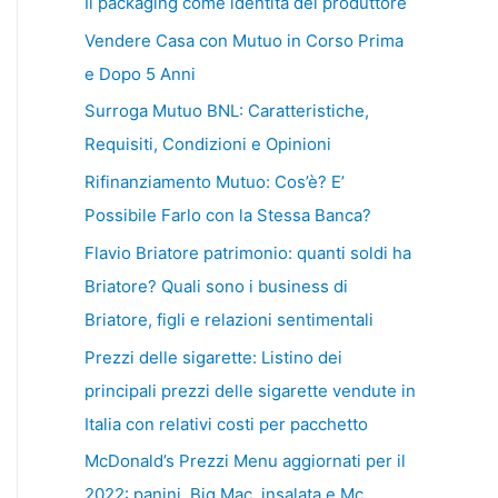
Il packaging come identità del produttore
Vendere Casa con Mutuo in Corso Prima
e Dopo 5 Anni
Surroga Mutuo BNL: Caratteristiche,
Requisiti, Condizioni e Opinioni
Rifinanziamento Mutuo: Cos’è? E’
Possibile Farlo con la Stessa Banca?
Flavio Briatore patrimonio: quanti soldi ha
Briatore? Quali sono i business di
Briatore, figli e relazioni sentimentali
Prezzi delle sigarette: Listino dei
principali prezzi delle sigarette vendute in
Italia con relativi costi per pacchetto
McDonald’s Prezzi Menu aggiornati per il
2022: panini, Big Mac, insalata e Mc