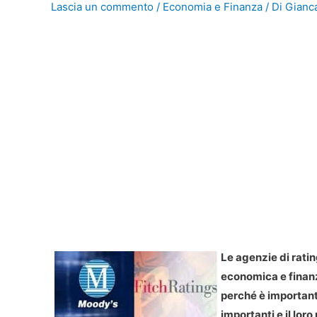
Lascia un commento
/
Economia e Finanza
/ Di
Gianca
Le agenzie di rati
economica e finanzi
perché è important
importanti e il loro 