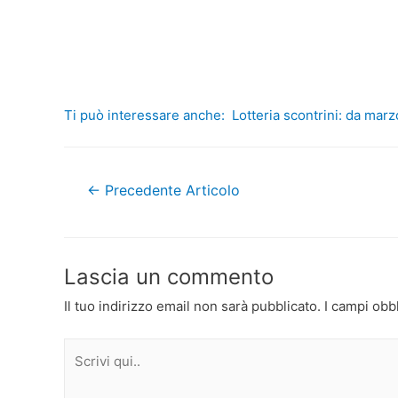
Ti può interessare anche:
Lotteria scontrini: da marz
Navigazione
←
Precedente Articolo
articoli
Lascia un commento
Il tuo indirizzo email non sarà pubblicato.
I campi obb
Scrivi
qui..