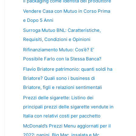
Il packaging come identità del produttore
Vendere Casa con Mutuo in Corso Prima
e Dopo 5 Anni
Surroga Mutuo BNL: Caratteristiche,
Requisiti, Condizioni e Opinioni
Rifinanziamento Mutuo: Cos’è? E’
Possibile Farlo con la Stessa Banca?
Flavio Briatore patrimonio: quanti soldi ha
Briatore? Quali sono i business di
Briatore, figli e relazioni sentimentali
Prezzi delle sigarette: Listino dei
principali prezzi delle sigarette vendute in
Italia con relativi costi per pacchetto
McDonald’s Prezzi Menu aggiornati per il
2022: panini, Big Mac, insalata e Mc