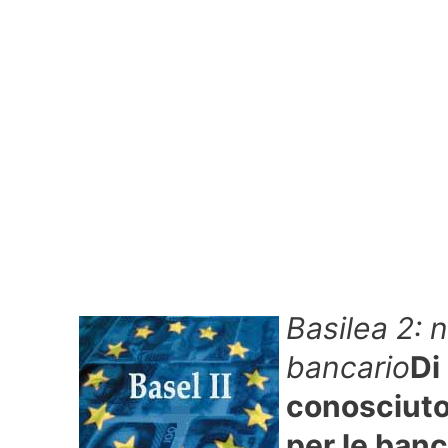
Basilea 2:
bancario
Di
conosciuto
per le ban