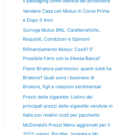
Il packaging come identità del produttore
Vendere Casa con Mutuo in Corso Prima
e Dopo 5 Anni
Surroga Mutuo BNL: Caratteristiche,
Requisiti, Condizioni e Opinioni
Rifinanziamento Mutuo: Cos’è? E’
Possibile Farlo con la Stessa Banca?
Flavio Briatore patrimonio: quanti soldi ha
Briatore? Quali sono i business di
Briatore, figli e relazioni sentimentali
Prezzi delle sigarette: Listino dei
principali prezzi delle sigarette vendute in
Italia con relativi costi per pacchetto
McDonald’s Prezzi Menu aggiornati per il
2022: panini, Big Mac, insalata e Mc