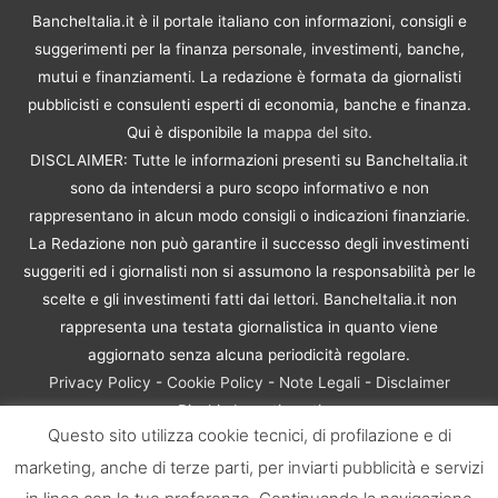
BancheItalia.it è il portale italiano con informazioni, consigli e
suggerimenti per la finanza personale, investimenti, banche,
mutui e finanziamenti. La redazione è formata da giornalisti
pubblicisti e consulenti esperti di economia, banche e finanza.
Qui è disponibile la
mappa del sito
.
DISCLAIMER: Tutte le informazioni presenti su BancheItalia.it
sono da intendersi a puro scopo informativo e non
rappresentano in alcun modo consigli o indicazioni finanziarie.
La Redazione non può garantire il successo degli investimenti
suggeriti ed i giornalisti non si assumono la responsabilità per le
scelte e gli investimenti fatti dai lettori. BancheItalia.it non
rappresenta una testata giornalistica in quanto viene
aggiornato senza alcuna periodicità regolare.
Privacy Policy
-
Cookie Policy
-
Note Legali
-
Disclaimer
Rischio Investimenti
Questo sito utilizza cookie tecnici, di profilazione e di
BancheItalia.it Copyright © 2021. Tutti i diritti sono riservati. |
marketing, anche di terze parti, per inviarti pubblicità e servizi
P.IVA 10673901004 | Contenuti di proprietà di BancheItalia.it:
non sono riproducibili, neanche parzialmente, senza esplicita