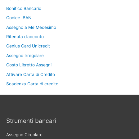
Bonifico Bancario
Codice IBAN
Assegno a Me Medesimo
Ritenuta d’acconto
Genius Card Unicredit
Assegno Irregolare
Costo Libretto Assegni
Attivare Carta di Credito
Scadenza Carta di credito
Strumenti bancari
Assegno Circolare