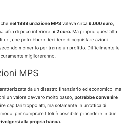
e che
nel 1999 un’azione MPS
valeva circa
9.000 euro,
na cifra di poco inferiore ai
2 euro.
Ma proprio quest’alta
stitori, che potrebbero decidere di acquistare azioni
n secondo momento per trarne un profitto. Difficilmente le
sicuramente miglioreranno.
zioni MPS
caratterizzata da un disastro finanziario ed economico, ma
ioni un valore davvero molto basso,
potrebbe convenire
e capitali troppo alti, ma solamente in un’ottica di
i modo, per comprare titoli è possibile procedere in due
rivolgersi alla propria banca.