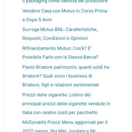
Il packaging come identità del produttore
Vendere Casa con Mutuo in Corso Prima
e Dopo 5 Anni
Surroga Mutuo BNL: Caratteristiche,
Requisiti, Condizioni e Opinioni
Rifinanziamento Mutuo: Cos’è? E’
Possibile Farlo con la Stessa Banca?
Flavio Briatore patrimonio: quanti soldi ha
Briatore? Quali sono i business di
Briatore, figli e relazioni sentimentali
Prezzi delle sigarette: Listino dei
principali prezzi delle sigarette vendute in
Italia con relativi costi per pacchetto
McDonald’s Prezzi Menu aggiornati per il
2022: panini, Big Mac, insalata e Mc