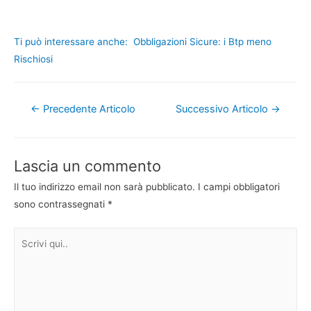
Ti può interessare anche:
Obbligazioni Sicure: i Btp meno
Rischiosi
Navigazione
←
Precedente Articolo
Successivo Articolo
→
articoli
Lascia un commento
Il tuo indirizzo email non sarà pubblicato.
I campi obbligatori
sono contrassegnati
*
Scrivi
qui..