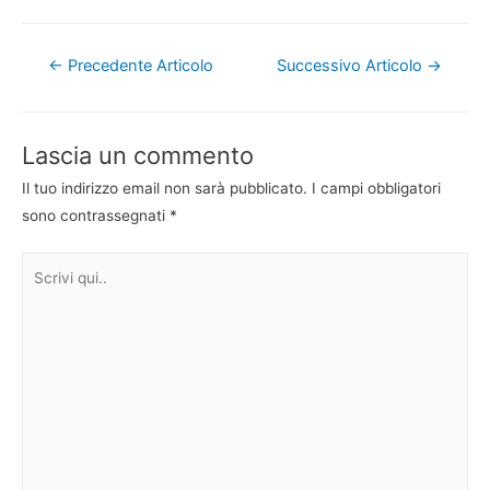
Navigazione
←
Precedente Articolo
Successivo Articolo
→
articoli
Lascia un commento
Il tuo indirizzo email non sarà pubblicato.
I campi obbligatori
sono contrassegnati
*
Scrivi
qui..