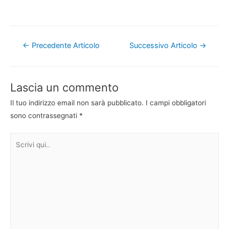
Navigazione
←
Precedente Articolo
Successivo Articolo
→
articoli
Lascia un commento
Il tuo indirizzo email non sarà pubblicato.
I campi obbligatori
sono contrassegnati
*
Scrivi
qui..