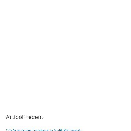
Articoli recenti
Cos’è e come funziona lo Split Payment