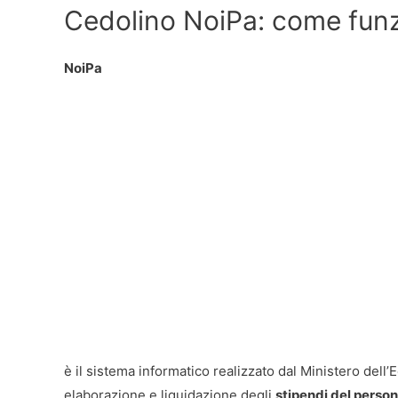
Cedolino NoiPa: come funz
NoiPa
è il sistema informatico realizzato dal Ministero dell
elaborazione e liquidazione degli
stipendi del person