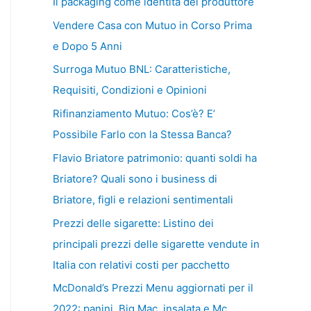
Il packaging come identità del produttore
Vendere Casa con Mutuo in Corso Prima
e Dopo 5 Anni
Surroga Mutuo BNL: Caratteristiche,
Requisiti, Condizioni e Opinioni
Rifinanziamento Mutuo: Cos’è? E’
Possibile Farlo con la Stessa Banca?
Flavio Briatore patrimonio: quanti soldi ha
Briatore? Quali sono i business di
Briatore, figli e relazioni sentimentali
Prezzi delle sigarette: Listino dei
principali prezzi delle sigarette vendute in
Italia con relativi costi per pacchetto
McDonald’s Prezzi Menu aggiornati per il
2022: panini, Big Mac, insalata e Mc