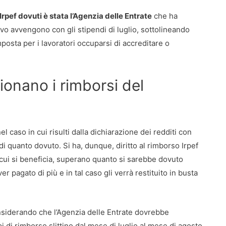
 Irpef dovuti è stata l’Agenzia delle Entrate
che ha
ivo avvengono con gli stipendi di luglio, sottolineando
mposta per i lavoratori occuparsi di accreditare o
onano i rimborsi del
 caso in cui risulti dalla dichiarazione dei redditi con
i quanto dovuto. Si ha, dunque, diritto al rimborso Irpef
di cui si beneficia, superano quanto si sarebbe dovuto
er pagato di più e in tal caso gli verrà restituito in busta
nsiderando che l’Agenzia delle Entrate dovrebbe
pi di rimborso slittino dal mese di luglio al mese di agosto