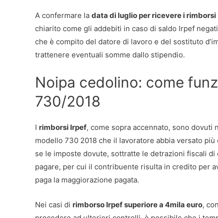
A confermare la
data di luglio per ricevere i rimborsi
chiarito come gli addebiti in caso di saldo Irpef negat
che è compito del datore di lavoro e del sostituto d’i
trattenere eventuali somme dallo stipendio.
Noipa cedolino: come funzi
730/2018
I
rimborsi Irpef
, come sopra accennato, sono dovuti nel
modello 730 2018 che il lavoratore abbia versato più d
se le imposte dovute, sottratte le detrazioni fiscali 
pagare, per cui il contribuente risulta in credito per av
paga la maggiorazione pagata.
Nei casi di
rimborso Irpef superiore a 4mila euro
, co
procedere ad ulteriori controlli, è possibile che i tem