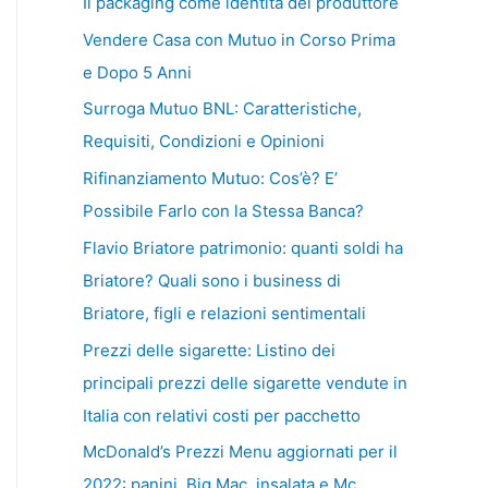
Il packaging come identità del produttore
Vendere Casa con Mutuo in Corso Prima
e Dopo 5 Anni
Surroga Mutuo BNL: Caratteristiche,
Requisiti, Condizioni e Opinioni
Rifinanziamento Mutuo: Cos’è? E’
Possibile Farlo con la Stessa Banca?
Flavio Briatore patrimonio: quanti soldi ha
Briatore? Quali sono i business di
Briatore, figli e relazioni sentimentali
Prezzi delle sigarette: Listino dei
principali prezzi delle sigarette vendute in
Italia con relativi costi per pacchetto
McDonald’s Prezzi Menu aggiornati per il
2022: panini, Big Mac, insalata e Mc