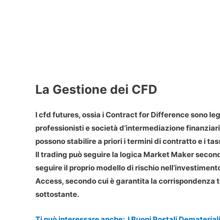
La Gestione dei CFD
I cfd futures, ossia i Contract for Difference sono leg
professionisti e società d’intermediazione finanziaria
possono stabilire a priori i termini di contratto e i ta
Il trading può seguire la logica Market Maker secondo
seguire il proprio modello di rischio nell’investiment
Access, secondo cui è garantita la corrispondenza tra 
sottostante.
Ti può interessare anche:
I Buoni Postali Demateria