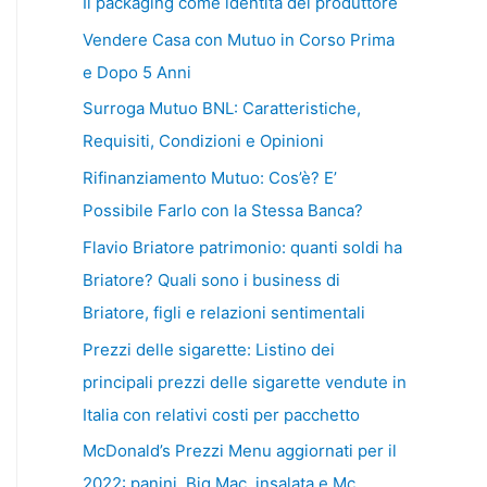
Il packaging come identità del produttore
Vendere Casa con Mutuo in Corso Prima
e Dopo 5 Anni
Surroga Mutuo BNL: Caratteristiche,
Requisiti, Condizioni e Opinioni
Rifinanziamento Mutuo: Cos’è? E’
Possibile Farlo con la Stessa Banca?
Flavio Briatore patrimonio: quanti soldi ha
Briatore? Quali sono i business di
Briatore, figli e relazioni sentimentali
Prezzi delle sigarette: Listino dei
principali prezzi delle sigarette vendute in
Italia con relativi costi per pacchetto
McDonald’s Prezzi Menu aggiornati per il
2022: panini, Big Mac, insalata e Mc