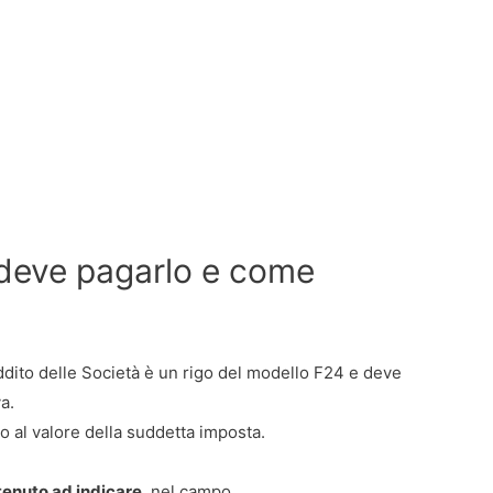
i deve pagarlo e come
eddito delle Società è un rigo del modello F24 e deve
va.
vo al valore della suddetta imposta.
 tenuto ad indicare
, nel campo