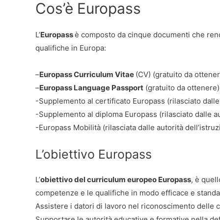
Cos’è Europass
L’
Europass
è composto da cinque documenti che rendo
qualifiche in Europa:
–
Europass Curriculum Vitae
(CV) (gratuito da ottene
–
Europass Language Passport
(gratuito da ottenere)
-Supplemento al certificato Europass (rilasciato dalle
-Supplemento al diploma Europass (rilasciato dalle aut
-Europass Mobilità (rilasciata dalle autorità dell’istru
L’obiettivo Europass
L’
obiettivo del curriculum europeo Europass
, è quel
competenze e le qualifiche in modo efficace e standa
Assistere i datori di lavoro nel riconoscimento delle c
Supportare le autorità educative e formative nella de