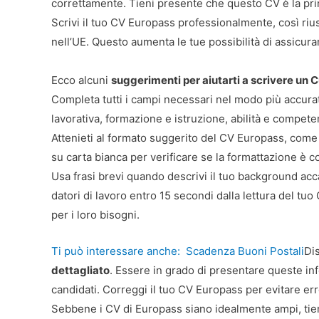
correttamente. Tieni presente che questo CV è la prim
Scrivi il tuo CV Europass professionalmente, così riusc
nell’UE. Questo aumenta le tue possibilità di assicura
Ecco alcuni
suggerimenti per aiutarti a scrivere un 
Completa tutti i campi necessari nel modo più accurat
lavorativa, formazione e istruzione, abilità e compete
Attenieti al formato suggerito del CV Europass, come
su carta bianca per verificare se la formattazione è co
Usa frasi brevi quando descrivi il tuo background ac
datori di lavoro entro 15 secondi dalla lettura del t
per i loro bisogni.
Ti può interessare anche:
Scadenza Buoni Postali
Di
dettagliato
. Essere in grado di presentare queste info
candidati. Correggi il tuo CV Europass per evitare err
Sebbene i CV di Europass siano idealmente ampi, ti