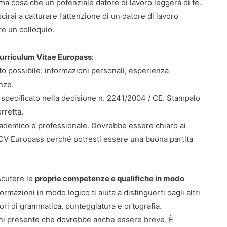
a cosa che un potenziale datore di lavoro leggerà di te.
irai a catturare l’attenzione di un datore di lavoro
re un colloquio.
Curriculum Vitae Europass
:
o possibile: informazioni personali, esperienza
nze.
 specificato nella decisione n. 2241/2004 / CE. Stampalo
rretta.
cademico e professionale. Dovrebbe essere chiaro ai
uo CV Europass perché potresti essere una buona partita
scutere le
proprie competenze e qualifiche in modo
rmazioni in modo logico ti aiuta a distinguerti dagli altri
ori di grammatica, punteggiatura e ortografia.
eni presente che dovrebbe anche essere breve. È