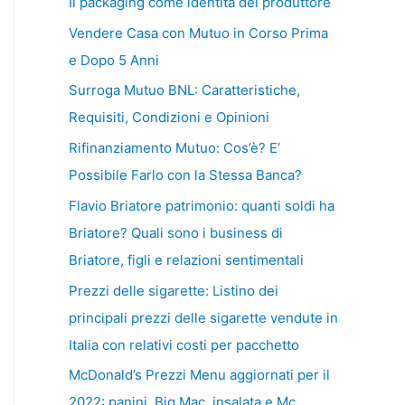
Il packaging come identità del produttore
Vendere Casa con Mutuo in Corso Prima
e Dopo 5 Anni
Surroga Mutuo BNL: Caratteristiche,
Requisiti, Condizioni e Opinioni
Rifinanziamento Mutuo: Cos’è? E’
Possibile Farlo con la Stessa Banca?
Flavio Briatore patrimonio: quanti soldi ha
Briatore? Quali sono i business di
Briatore, figli e relazioni sentimentali
Prezzi delle sigarette: Listino dei
principali prezzi delle sigarette vendute in
Italia con relativi costi per pacchetto
McDonald’s Prezzi Menu aggiornati per il
2022: panini, Big Mac, insalata e Mc