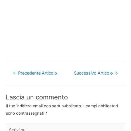
Navigazione
←
Precedente Articolo
Successivo Articolo
→
articoli
Lascia un commento
Il tuo indirizzo email non sarà pubblicato.
I campi obbligatori
sono contrassegnati
*
Scrivi