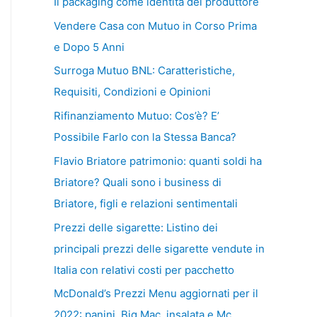
Il packaging come identità del produttore
Vendere Casa con Mutuo in Corso Prima
e Dopo 5 Anni
Surroga Mutuo BNL: Caratteristiche,
Requisiti, Condizioni e Opinioni
Rifinanziamento Mutuo: Cos’è? E’
Possibile Farlo con la Stessa Banca?
Flavio Briatore patrimonio: quanti soldi ha
Briatore? Quali sono i business di
Briatore, figli e relazioni sentimentali
Prezzi delle sigarette: Listino dei
principali prezzi delle sigarette vendute in
Italia con relativi costi per pacchetto
McDonald’s Prezzi Menu aggiornati per il
2022: panini, Big Mac, insalata e Mc