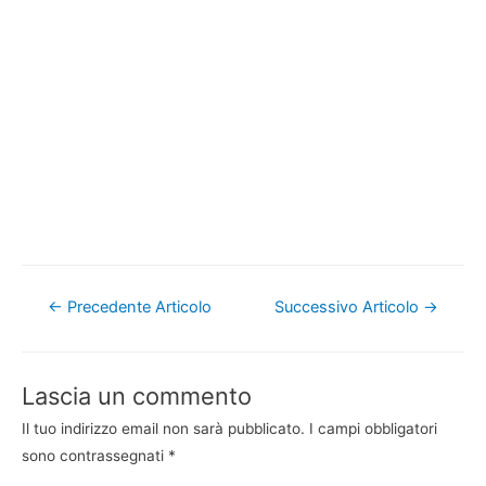
Navigazione
←
Precedente Articolo
Successivo Articolo
→
articoli
Lascia un commento
Il tuo indirizzo email non sarà pubblicato.
I campi obbligatori
sono contrassegnati
*