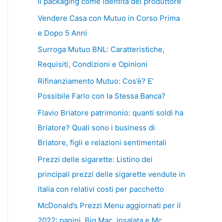
Il packaging come identità del produttore
Vendere Casa con Mutuo in Corso Prima
e Dopo 5 Anni
Surroga Mutuo BNL: Caratteristiche,
Requisiti, Condizioni e Opinioni
Rifinanziamento Mutuo: Cos’è? E’
Possibile Farlo con la Stessa Banca?
Flavio Briatore patrimonio: quanti soldi ha
Briatore? Quali sono i business di
Briatore, figli e relazioni sentimentali
Prezzi delle sigarette: Listino dei
principali prezzi delle sigarette vendute in
Italia con relativi costi per pacchetto
McDonald’s Prezzi Menu aggiornati per il
2022: panini, Big Mac, insalata e Mc