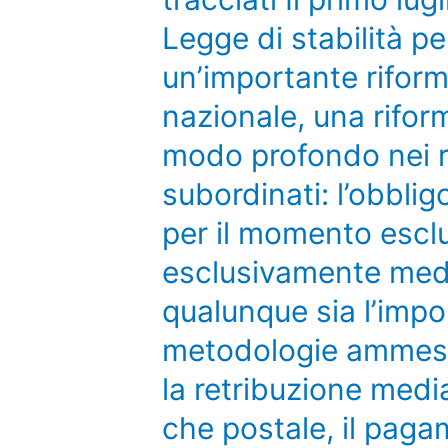
Legge di stabilità pe
un’importante riforma
nazionale, una rifor
modo profondo nei r
subordinati: l’obbligo
per il momento esclu
esclusivamente media
qualunque sia l’impor
metodologie ammess
la retribuzione medi
che postale, il pag