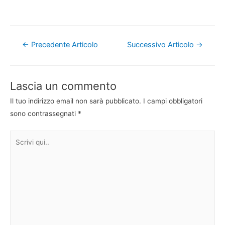
Navigazione
←
Precedente Articolo
Successivo Articolo
→
articoli
Lascia un commento
Il tuo indirizzo email non sarà pubblicato.
I campi obbligatori
sono contrassegnati
*
Scrivi
qui..