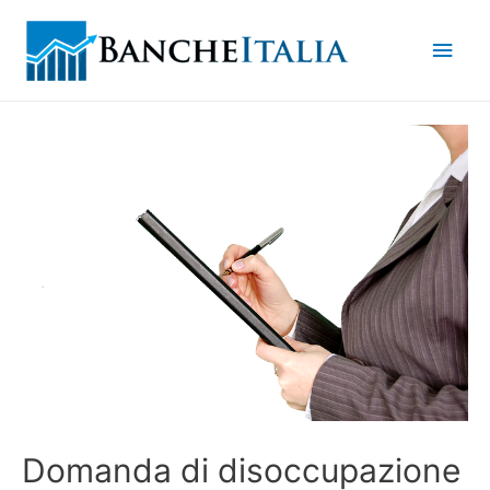
Men
princ
Domanda di disoccupazione