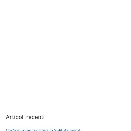
Articoli recenti
Cos’è e come funziona lo Split Payment