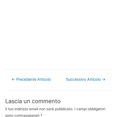
Navigazione
←
Precedente Articolo
Successivo Articolo
→
articoli
Lascia un commento
Il tuo indirizzo email non sarà pubblicato.
I campi obbligatori
sono contrassegnati
*