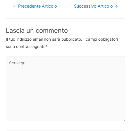
Navigazione
←
Precedente Articolo
Successivo Articolo
→
articoli
Lascia un commento
Il tuo indirizzo email non sarà pubblicato.
I campi obbligatori
sono contrassegnati
*
Scrivi
qui..