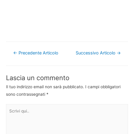
Navigazione
←
Precedente Articolo
Successivo Articolo
→
articoli
Lascia un commento
Il tuo indirizzo email non sarà pubblicato.
I campi obbligatori
sono contrassegnati
*
Scrivi
qui..