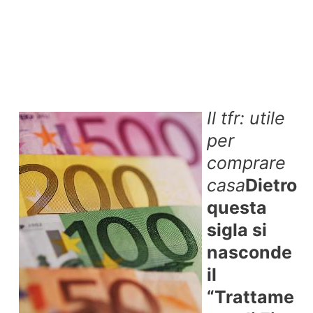
Il tfr: utile
per
comprare
casa
Dietro
questa
sigla si
nasconde
il
“Trattame