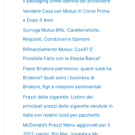
Il packaging come identità del produttore
Vendere Casa con Mutuo in Corso Prima
e Dopo 5 Anni
Surroga Mutuo BNL: Caratteristiche,
Requisiti, Condizioni e Opinioni
Rifinanziamento Mutuo: Cos’è? E’
Possibile Farlo con la Stessa Banca?
Flavio Briatore patrimonio: quanti soldi ha
Briatore? Quali sono i business di
Briatore, figli e relazioni sentimentali
Prezzi delle sigarette: Listino dei
principali prezzi delle sigarette vendute in
Italia con relativi costi per pacchetto
McDonald’s Prezzi Menu aggiornati per il
2022: panini, Big Mac, insalata e Mc