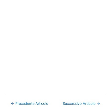
Navigazione
←
Precedente Articolo
Successivo Articolo
→
articoli