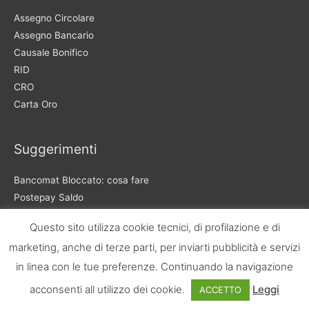
Assegno Circolare
Assegno Bancario
Causale Bonifico
RID
CRO
Carta Oro
Suggerimenti
Bancomat Bloccato: cosa fare
Postepay Saldo
TAEG Mutuo
Questo sito utilizza cookie tecnici, di profilazione e di
Signoraggio Bancario
marketing, anche di terze parti, per inviarti pubblicità e servizi
Aprire conto corrente Estero
in linea con le tue preferenze. Continuando la navigazione
Chiusura conto corrente
acconsenti all utilizzo dei cookie.
Leggi
ACCETTO