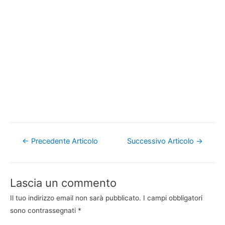
Navigazione
←
Precedente Articolo
Successivo Articolo
→
articoli
Lascia un commento
Il tuo indirizzo email non sarà pubblicato.
I campi obbligatori
sono contrassegnati
*