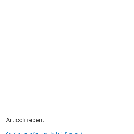
Articoli recenti
Cos’è e come funziona lo Split Payment