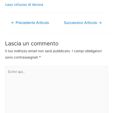
caso virtuoso di Verona
Navigazione
←
Precedente Articolo
Successivo Articolo
→
articoli
Lascia un commento
Il tuo indirizzo email non sarà pubblicato.
I campi obbligatori
sono contrassegnati
*
Scrivi
qui..