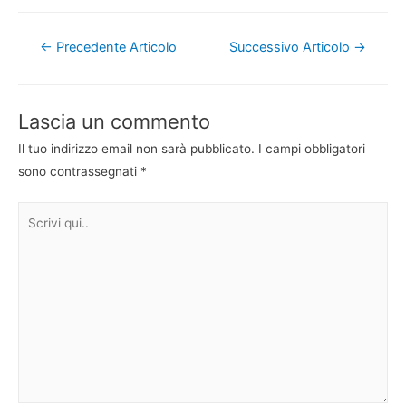
Navigazione
←
Precedente Articolo
Successivo Articolo
→
articoli
Lascia un commento
Il tuo indirizzo email non sarà pubblicato.
I campi obbligatori
sono contrassegnati
*
Scrivi
qui..