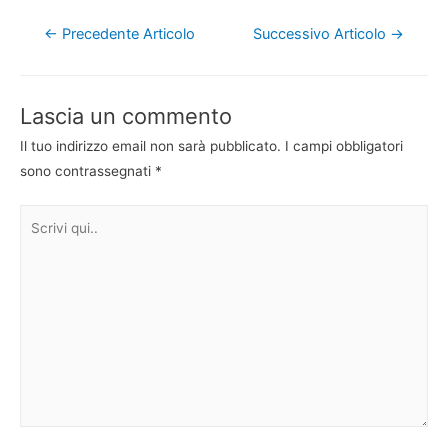
Navigazione
←
Precedente Articolo
Successivo Articolo
→
articoli
Lascia un commento
Il tuo indirizzo email non sarà pubblicato.
I campi obbligatori
sono contrassegnati
*
Scrivi
qui..