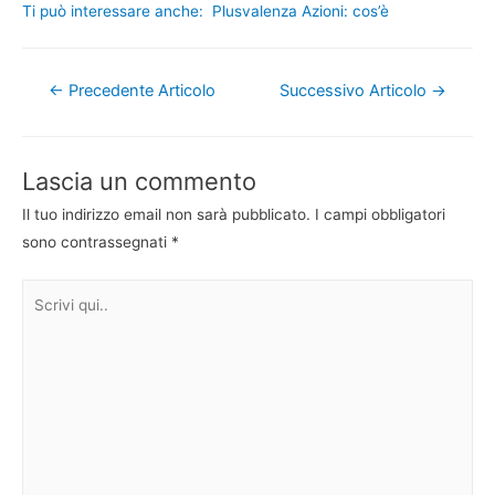
Ti può interessare anche:
Plusvalenza Azioni: cos’è
Navigazione
←
Precedente Articolo
Successivo Articolo
→
articoli
Lascia un commento
Il tuo indirizzo email non sarà pubblicato.
I campi obbligatori
sono contrassegnati
*
Scrivi
qui..