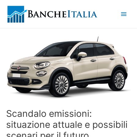
Men
princ
Scandalo emissioni:
situazione attuale e possibili
scenari per il futuro