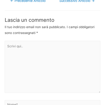
Navigazione
←
Precedente Articolo
Successivo Articolo
→
articoli
Lascia un commento
Il tuo indirizzo email non sarà pubblicato.
I campi obbligatori
sono contrassegnati
*
Scrivi
qui..
Nome*