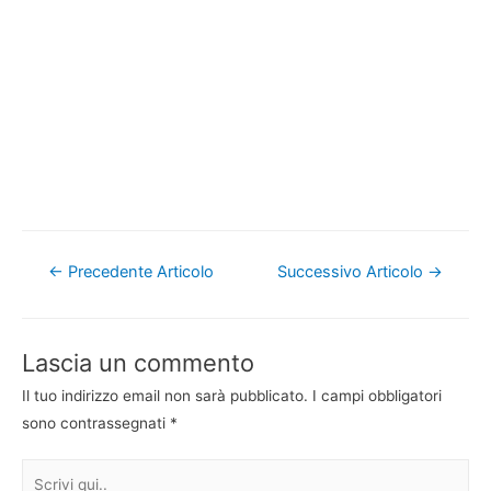
Navigazione
←
Precedente Articolo
Successivo Articolo
→
articoli
Lascia un commento
Il tuo indirizzo email non sarà pubblicato.
I campi obbligatori
sono contrassegnati
*
Scrivi