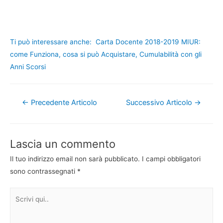
Ti può interessare anche:
Carta Docente 2018-2019 MIUR:
come Funziona, cosa si può Acquistare, Cumulabilità con gli
Anni Scorsi
Navigazione
←
Precedente Articolo
Successivo Articolo
→
articoli
Lascia un commento
Il tuo indirizzo email non sarà pubblicato.
I campi obbligatori
sono contrassegnati
*
Scrivi
qui..