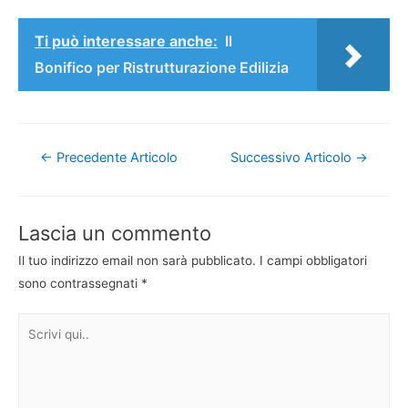
Ti può interessare anche:
Il
Bonifico per Ristrutturazione Edilizia
Navigazione
←
Precedente Articolo
Successivo Articolo
→
articoli
Lascia un commento
Il tuo indirizzo email non sarà pubblicato.
I campi obbligatori
sono contrassegnati
*
Scrivi
qui..