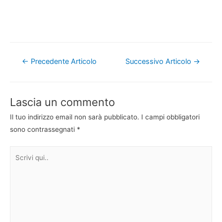
Navigazione
←
Precedente Articolo
Successivo Articolo
→
articoli
Lascia un commento
Il tuo indirizzo email non sarà pubblicato.
I campi obbligatori
sono contrassegnati
*
Scrivi
qui..