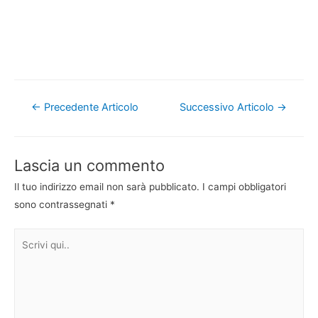
Navigazione
←
Precedente Articolo
Successivo Articolo
→
articoli
Lascia un commento
Il tuo indirizzo email non sarà pubblicato.
I campi obbligatori
sono contrassegnati
*
Scrivi
qui..