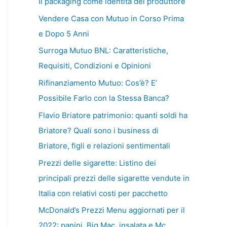
Il packaging come identità del produttore
Vendere Casa con Mutuo in Corso Prima
e Dopo 5 Anni
Surroga Mutuo BNL: Caratteristiche,
Requisiti, Condizioni e Opinioni
Rifinanziamento Mutuo: Cos’è? E’
Possibile Farlo con la Stessa Banca?
Flavio Briatore patrimonio: quanti soldi ha
Briatore? Quali sono i business di
Briatore, figli e relazioni sentimentali
Prezzi delle sigarette: Listino dei
principali prezzi delle sigarette vendute in
Italia con relativi costi per pacchetto
McDonald’s Prezzi Menu aggiornati per il
2022: panini, Big Mac, insalata e Mc