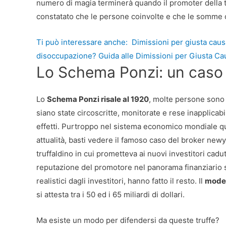
numero di magia terminerà quando il promoter della tr
constatato che le persone coinvolte e che le somme con
Ti può interessare anche:
Dimissioni per giusta causa 
disoccupazione? Guida alle Dimissioni per Giusta Ca
Lo Schema Ponzi: un caso 
Lo
Schema Ponzi risale al 1920
, molte persone sono 
siano state circoscritte, monitorate e rese inapplicabili
effetti. Purtroppo nel sistema economico mondiale q
attualità, basti vedere il famoso caso del broker ne
truffaldino in cui prometteva ai nuovi investitori cadut
reputazione del promotore nel panorama finanziario sta
realistici dagli investitori, hanno fatto il resto. Il
model
si attesta tra i 50 ed i 65 miliardi di dollari.
Ma esiste un modo per difendersi da queste truffe?